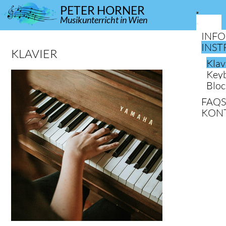
PETER HORNER
Musikunterricht in Wien
INF
INS
KLAVIER
Klav
Key
Bloc
FAQ
KON