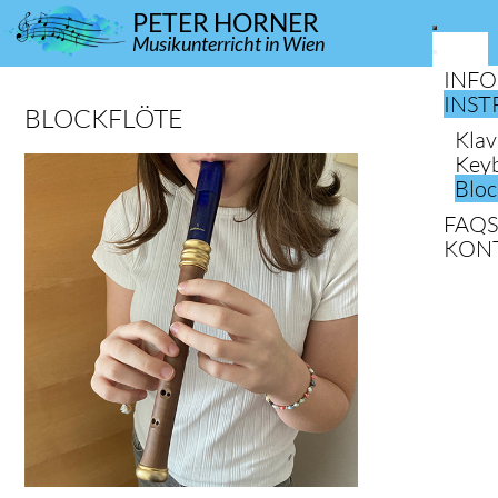
PETER HORNER
Musikunterricht in Wien
INF
INS
BLOCKFLÖTE
Klav
Key
Bloc
FAQ
KON